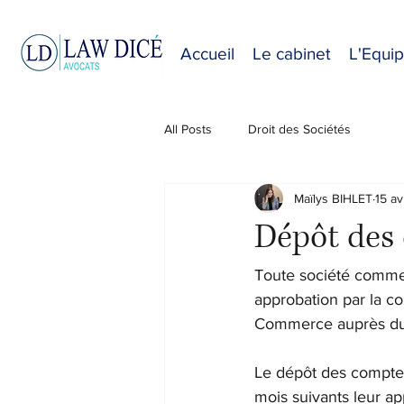
Accueil
Le cabinet
L'Equi
All Posts
Droit des Sociétés
Maïlys BIHLET
15 av
Dépôt des 
Toute société commer
approbation par la co
Commerce auprès duq
Le dépôt des comptes 
mois suivants leur app