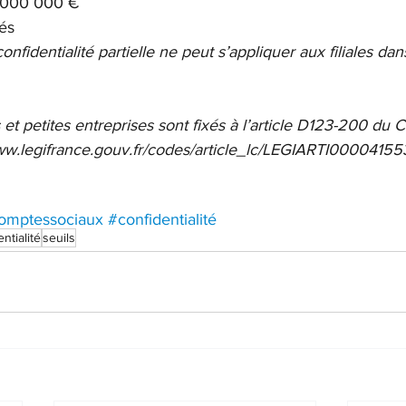
 6 000 000 €
iés
 confidentialité partielle ne peut s’appliquer aux filiales da
 et petites entreprises sont fixés à l’article D123-200 du 
ww.legifrance.gouv.fr/codes/article_lc/LEGIARTI000041
omptessociaux
#confidentialité
ntialité
seuils