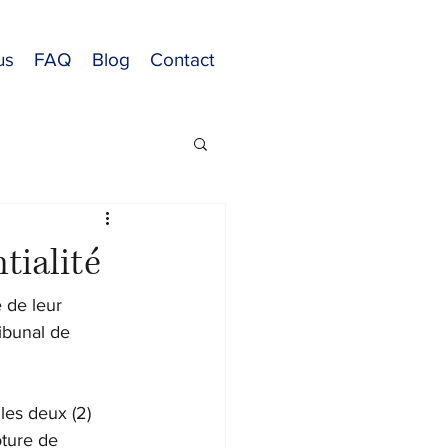
us
FAQ
Blog
Contact
tialité
 de leur 
ibunal de 
les deux (2) 
ôture de 