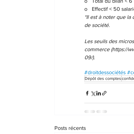
o   Total du bilan <
o   Effectif < 50 salar
*Il est à noter que la
de société.
Les seuils des micros
commerce (https://w
09/).
#droitdessociétés
#c
Dépôt des comptes
confide
Posts récents