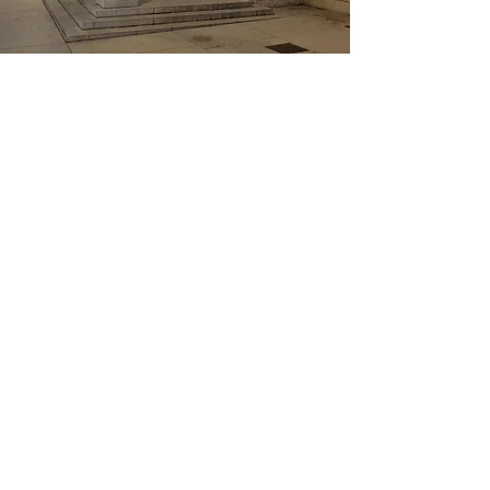
Nos honoraires
Notre intervention dans le cadre de la
défense de vos intérêts, pour toute
intervention relative à vos procédures
contentieuses comme judiciaires et
négociations précontentieuses, donnera
lieu à l’établissement d’un devis et d’une
convention d’honoraires.
Notre intervention en droit des sociétés
pourra s'inscrire sur la durée dans le
cadre d'une convention d'assistance
dont les modalités seront directement
convenues avec vous, ou
ponctuellement avec une facturation
distincte pour chacune des formalités,
suivant les tarifs forfaitaires ci-après
listés à titre indicatif ou sur devis selon
la nature de notre intervention.